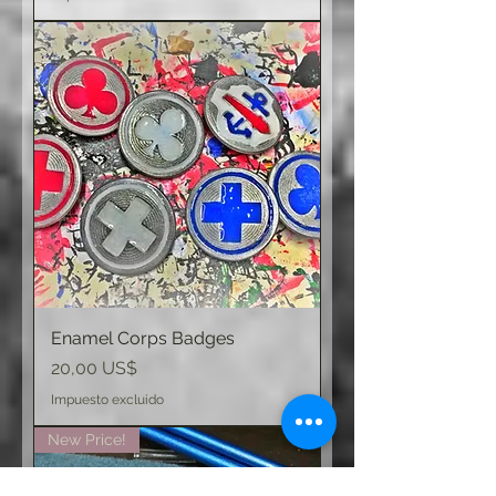
Enamel Corps Badges
Precio
20,00 US$
Impuesto excluido
New Price!