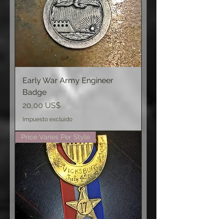
Early War Army Engineer
Badge
Precio
20,00 US$
Impuesto excluido
Price Varies Per Style