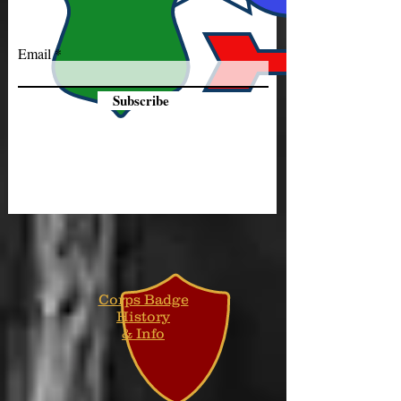
Email
Subscribe
Corps Badge
History
& Info