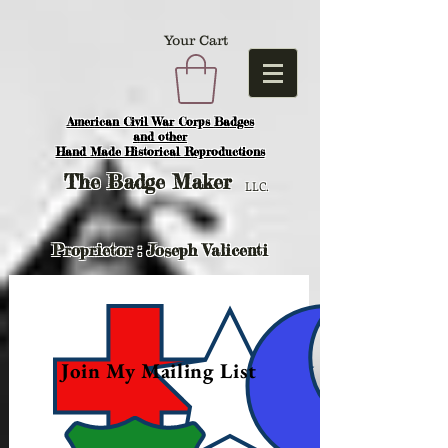
Your Cart
American Civil War Corps Badges
and o
ther
Hand Made Historical Reproductions
The
Badge Maker
LLC.
Proprietor : Joseph Valicenti
Join My Mailing List