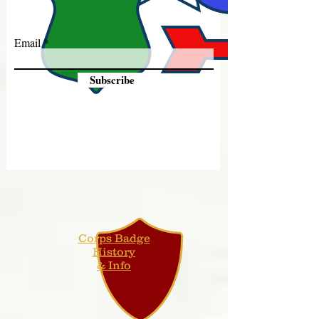
Email
Subscribe
Corps Badge
History
& Info