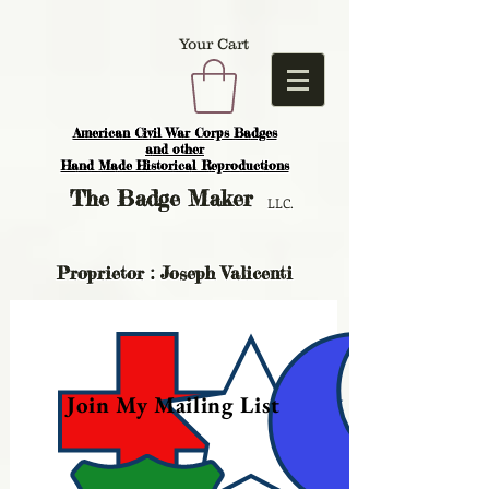
Your Cart
American Civil War Corps Badges
and o
ther
Hand Made Historical Reproductions
The
Badge Maker
LLC.
Proprietor : Joseph Valicenti
Join My Mailing List