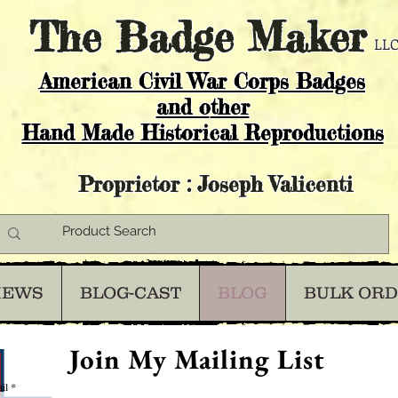
The
Badge Maker
LLC
American Civil War Corps Badges
and o
ther
Hand Made Historical Reproductions
Proprietor : Joseph Valicenti
IEWS
BLOG-CAST
BLOG
BULK OR
Join My Mailing List
il