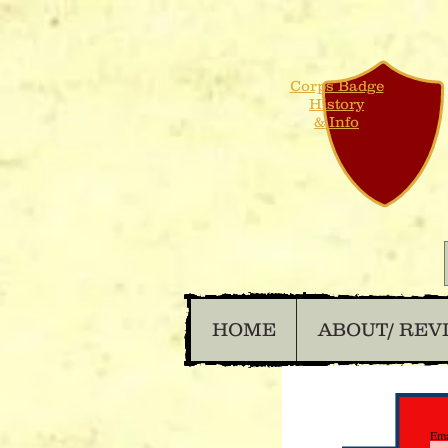
Corps Badge
History
& Info
HOME
ABOUT/ REV
Ema