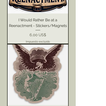
I Would Rather Be at a
Reenactment - Stickers/Magnets
Precio
6,00 US$
Impuesto excluido