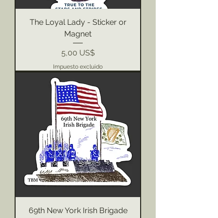
The Loyal Lady - Sticker or
Magnet
Precio
5,00 US$
Impuesto excluido
69th New York Irish Brigade