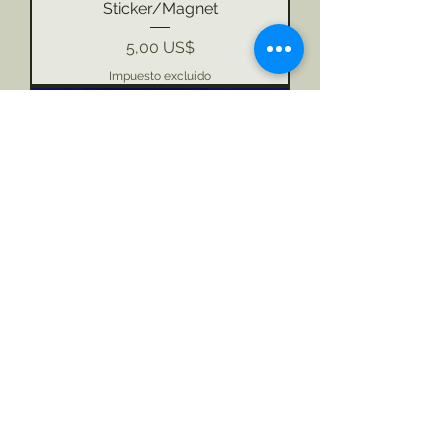
Sticker/Magnet
Precio
5,00 US$
Impuesto excluido
Mystery Bag of Stickers /Magnets
Precio
20,00 US$
Impuesto excluido