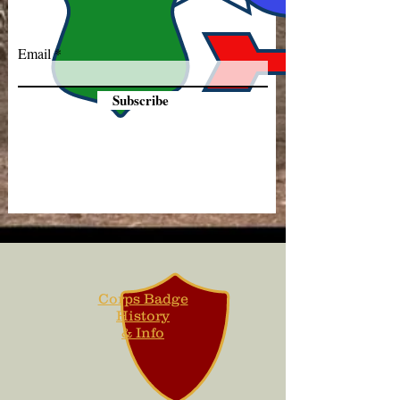
Email
Subscribe
Corps Badge
History
& Info