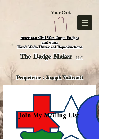
Your Cart
American Civil War Corps Badges
and o
ther
Hand Made Historical Reproductions
The
Badge Maker
LLC.
Proprietor : Joseph Valicenti
Join My Mailing List