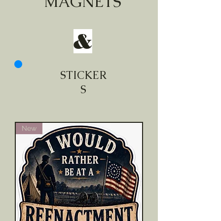
MAGNETS
&
STICKER
S
New