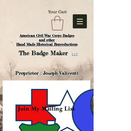
Your Cart
American Civil War Corps Badges
and o
ther
Hand Made Historical Reproductions
The
Badge Maker
LLC.
Proprietor : Joseph Valicenti
Join My Mailing List