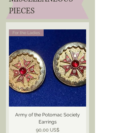
PIECES
For the Ladies
Army of the Potomac Society
Earrings
Precio
90,00 US$