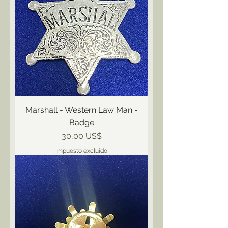
Marshall - Western Law Man -
Badge
Precio
30,00 US$
Impuesto excluido