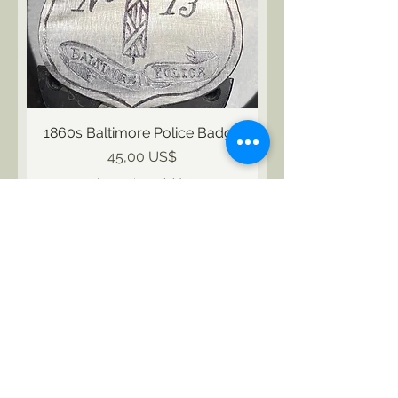
1860s Baltimore Police Badge
Precio
45,00 US$
Impuesto excluido