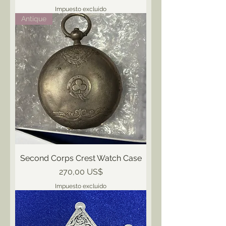
Impuesto excluido
Antique
Second Corps Crest Watch Case
Precio
270,00 US$
Impuesto excluido