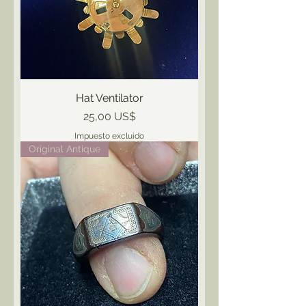
Hat Ventilator
Precio
25,00 US$
Impuesto excluido
Original Antique