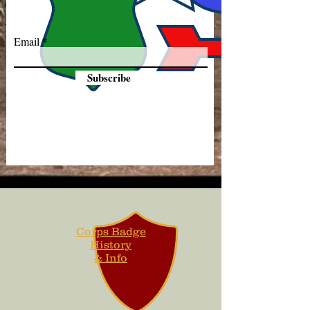
Email
Subscribe
Corps Badge
History
& Info