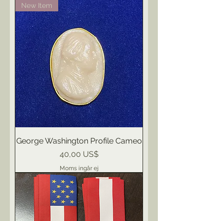
New Item
George Washington Profile Cameo
Pris
40,00 US$
Moms ingår ej