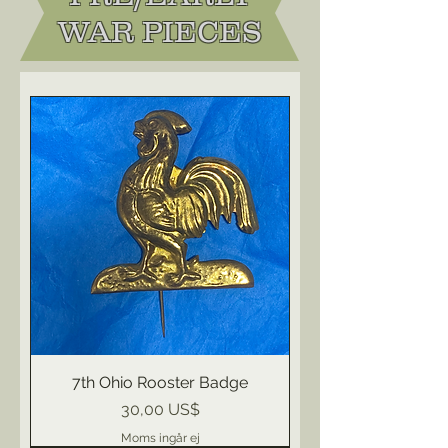
WAR PIECES
7th Ohio Rooster Badge
Pris
30,00 US$
Moms ingår ej