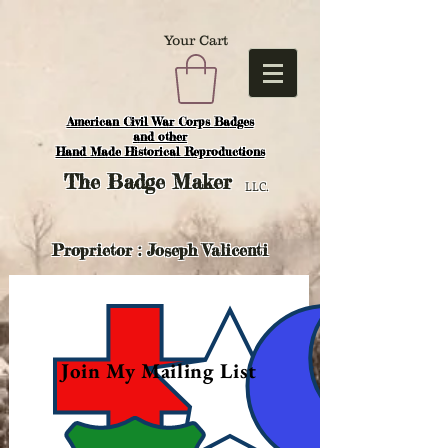
Your Cart
American Civil War Corps Badges
and o
ther
Hand Made Historical Reproductions
The
Badge Maker
LLC.
Proprietor : Joseph Valicenti
Join My Mailing List