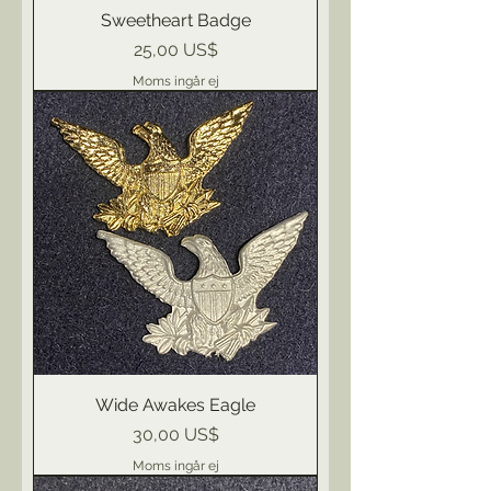
Sweetheart Badge
Pris
25,00 US$
Moms ingår ej
Wide Awakes Eagle
Pris
30,00 US$
Moms ingår ej