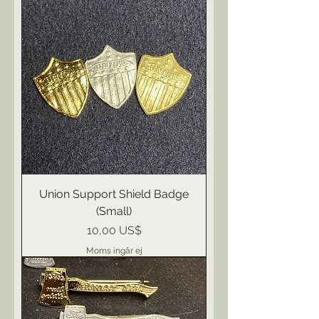
Union Support Shield Badge
(Small)
Pris
10,00 US$
Moms ingår ej