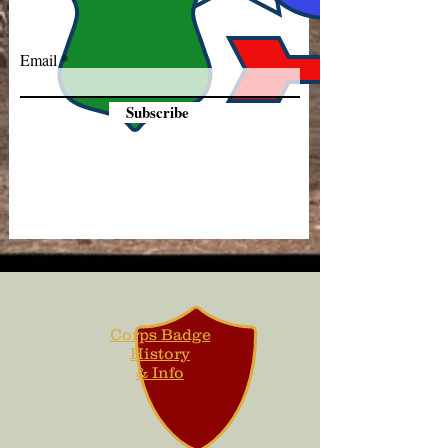
Email
Subscribe
Corps Badge
History
& Info