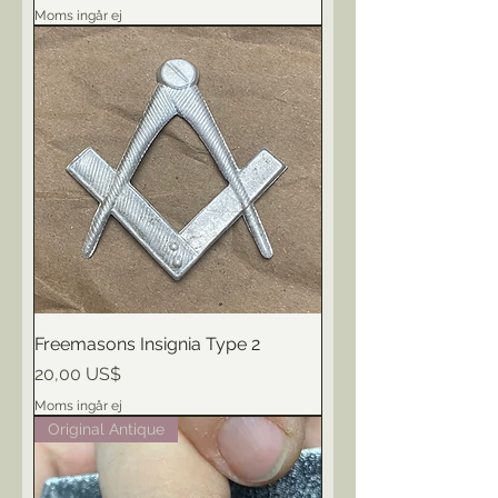
Moms ingår ej
Freemasons Insignia Type 2
Pris
20,00 US$
Moms ingår ej
Original Antique