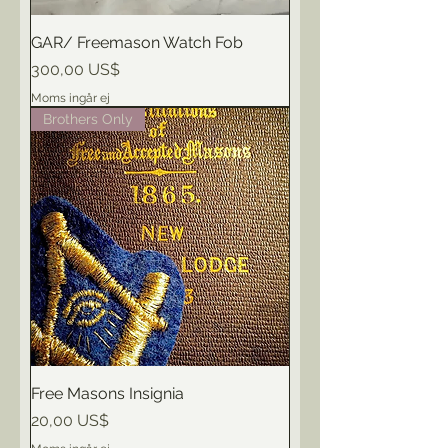
GAR/ Freemason Watch Fob
Pris
300,00 US$
Moms ingår ej
Brothers Only
Free Masons Insignia
Pris
20,00 US$