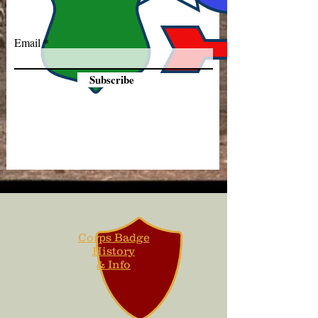
Email
Subscribe
Corps Badge
History
& Info