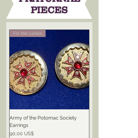
PIECES
For the Ladies
Army of the Potomac Society
Earrings
Pris
90,00 US$