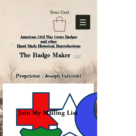
Your Cart
American Civil War Corps Badges
and o
ther
Hand Made Historical Reproductions
The
Badge Maker
LLC.
Proprietor : Joseph Valicenti
Join My Mailing List