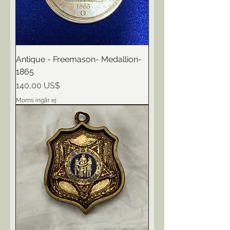
Antique - Freemason- Medallion-
1865
Pris
140,00 US$
Moms ingår ej