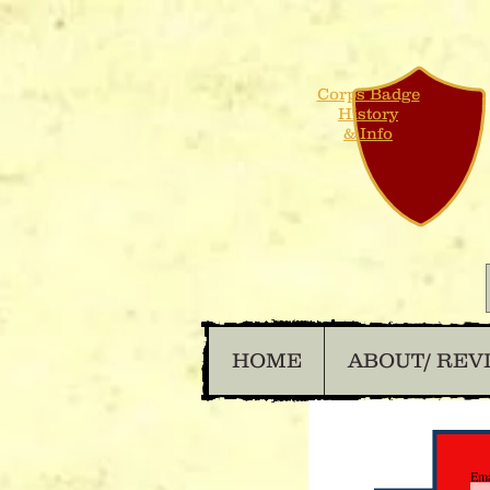
Corps Badge
History
& Info
HOME
ABOUT/ REV
Ema