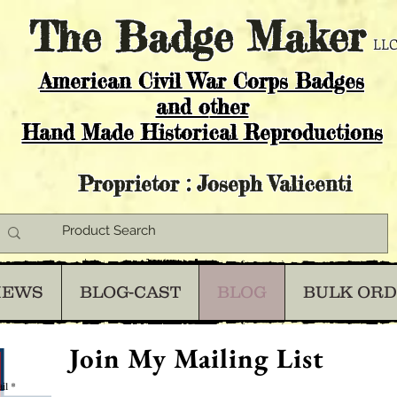
The
Badge Maker
LLC
American Civil War Corps Badges
and o
ther
Hand Made Historical Reproductions
Proprietor : Joseph Valicenti
IEWS
BLOG-CAST
BLOG
BULK OR
Join My Mailing List
il