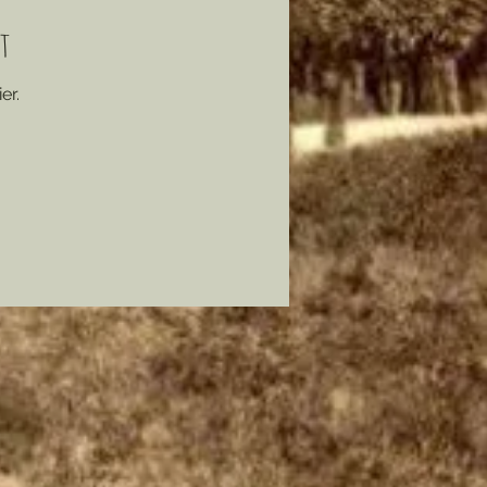
ht
er.